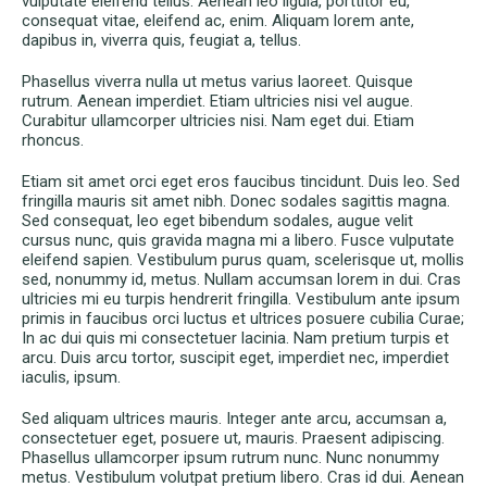
vulputate eleifend tellus. Aenean leo ligula, porttitor eu,
consequat vitae, eleifend ac, enim. Aliquam lorem ante,
dapibus in, viverra quis, feugiat a, tellus.
Phasellus viverra nulla ut metus varius laoreet. Quisque
rutrum. Aenean imperdiet. Etiam ultricies nisi vel augue.
Curabitur ullamcorper ultricies nisi. Nam eget dui. Etiam
rhoncus.
Etiam sit amet orci eget eros faucibus tincidunt. Duis leo. Sed
fringilla mauris sit amet nibh. Donec sodales sagittis magna.
Sed consequat, leo eget bibendum sodales, augue velit
cursus nunc, quis gravida magna mi a libero. Fusce vulputate
eleifend sapien. Vestibulum purus quam, scelerisque ut, mollis
sed, nonummy id, metus. Nullam accumsan lorem in dui. Cras
ultricies mi eu turpis hendrerit fringilla. Vestibulum ante ipsum
primis in faucibus orci luctus et ultrices posuere cubilia Curae;
In ac dui quis mi consectetuer lacinia. Nam pretium turpis et
arcu. Duis arcu tortor, suscipit eget, imperdiet nec, imperdiet
iaculis, ipsum.
Sed aliquam ultrices mauris. Integer ante arcu, accumsan a,
consectetuer eget, posuere ut, mauris. Praesent adipiscing.
Phasellus ullamcorper ipsum rutrum nunc. Nunc nonummy
metus. Vestibulum volutpat pretium libero. Cras id dui. Aenean