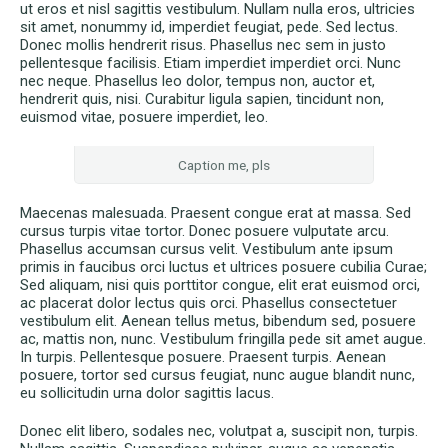
ut eros et nisl sagittis vestibulum. Nullam nulla eros, ultricies
sit amet, nonummy id, imperdiet feugiat, pede. Sed lectus.
Donec mollis hendrerit risus. Phasellus nec sem in justo
pellentesque facilisis. Etiam imperdiet imperdiet orci. Nunc
nec neque. Phasellus leo dolor, tempus non, auctor et,
hendrerit quis, nisi. Curabitur ligula sapien, tincidunt non,
euismod vitae, posuere imperdiet, leo.
Caption me, pls
Maecenas malesuada. Praesent congue erat at massa. Sed
cursus turpis vitae tortor. Donec posuere vulputate arcu.
Phasellus accumsan cursus velit. Vestibulum ante ipsum
primis in faucibus orci luctus et ultrices posuere cubilia Curae;
Sed aliquam, nisi quis porttitor congue, elit erat euismod orci,
ac placerat dolor lectus quis orci. Phasellus consectetuer
vestibulum elit. Aenean tellus metus, bibendum sed, posuere
ac, mattis non, nunc. Vestibulum fringilla pede sit amet augue.
In turpis. Pellentesque posuere. Praesent turpis. Aenean
posuere, tortor sed cursus feugiat, nunc augue blandit nunc,
eu sollicitudin urna dolor sagittis lacus.
Donec elit libero, sodales nec, volutpat a, suscipit non, turpis.