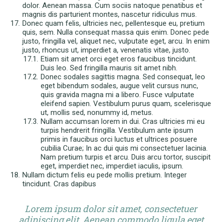
dolor. Aenean massa. Cum sociis natoque penatibus et
magnis dis parturient montes, nascetur ridiculus mus.
Donec quam felis, ultricies nec, pellentesque eu, pretium
quis, sem. Nulla consequat massa quis enim. Donec pede
justo, fringilla vel, aliquet nec, vulputate eget, arcu. In enim
justo, rhoncus ut, imperdiet a, venenatis vitae, justo.
Etiam sit amet orci eget eros faucibus tincidunt.
Duis leo. Sed fringilla mauris sit amet nibh.
Donec sodales sagittis magna. Sed consequat, leo
eget bibendum sodales, augue velit cursus nunc,
quis gravida magna mi a libero. Fusce vulputate
eleifend sapien. Vestibulum purus quam, scelerisque
ut, mollis sed, nonummy id, metus.
Nullam accumsan lorem in dui. Cras ultricies mi eu
turpis hendrerit fringilla. Vestibulum ante ipsum
primis in faucibus orci luctus et ultrices posuere
cubilia Curae; In ac dui quis mi consectetuer lacinia.
Nam pretium turpis et arcu. Duis arcu tortor, suscipit
eget, imperdiet nec, imperdiet iaculis, ipsum.
Nullam dictum felis eu pede mollis pretium. Integer
tincidunt. Cras dapibus
Lorem ipsum dolor sit amet, consectetuer
adipiscing elit. Aenean commodo ligula eget