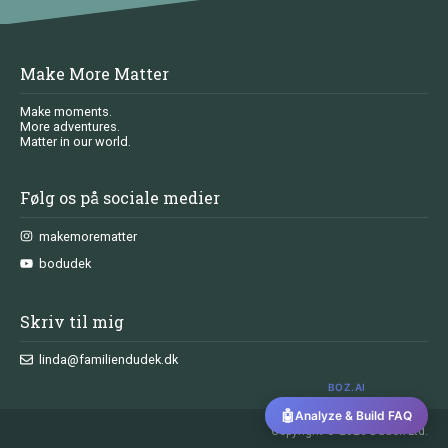
Make More Matter
Make moments.
More adventures.
Matter in our world.
Følg os på sociale medier
makemorematter
bodudek
Skriv til mig
linda@familiendudek.dk
BOZ.AI
🤖
Analyze & Build FAQ
Copyright © 2026 Dudek Ltd.