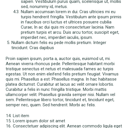
sapien. Vestibulum purus quam, scelerisque ut, mollis
sed, nonummy id, metus.
Nullam accumsan lorem in dui. Cras ultricies mi eu
turpis hendrerit fringilla. Vestibulum ante ipsum primis
in faucibus orci luctus et ultrices posuere cubilia
Curae; In ac dui quis mi consectetuer lacinia. Nam
pretium turpis et arcu. Duis arcu tortor, suscipit eget,
imperdiet nec, imperdiet iaculis, ipsum.
Nullam dictum felis eu pede mollis pretium. Integer
tincidunt. Cras dapibus
Proin sapien ipsum, porta a, auctor quis, euismod ut, mi.
Aenean viverra rhoncus pede. Pellentesque habitant morbi
tristique senectus et netus et malesuada fames ac turpis
egestas. Ut non enim eleifend felis pretium feugiat. Vivamus
quis mi. Phasellus a est. Phasellus magna. In hac habitasse
platea dictumst. Curabitur at lacus ac velit ornare lobortis.
Curabitur a felis in nunc fringilla tristique. Morbi mattis
ullamcorper velit. Phasellus gravida semper nisi. Nullam vel
sem. Pellentesque libero tortor, tincidunt et, tincidunt eget,
semper nec, quam. Sed hendrerit. Morbi ac felis.
List item
Lorem ipsum dolor sit amet
Consectetuer adipiscing elit. Aenean commodo ligula eget