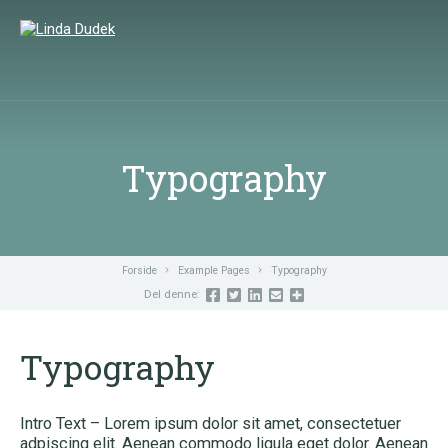
LUK
SØG
Typography
Forside
Example Pages
Typography
Del denne:
Typography
Intro Text – Lorem ipsum dolor sit amet, consectetuer
adpiscing elit. Aenean commodo ligula eget dolor. Aenean