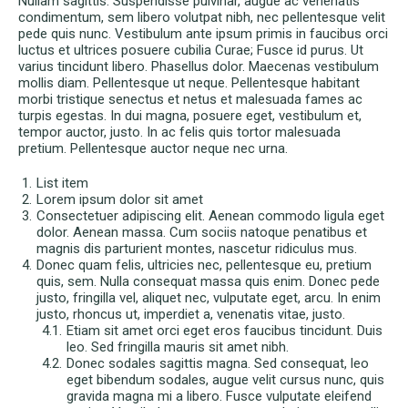
Nullam sagittis. Suspendisse pulvinar, augue ac venenatis
condimentum, sem libero volutpat nibh, nec pellentesque velit
pede quis nunc. Vestibulum ante ipsum primis in faucibus orci
luctus et ultrices posuere cubilia Curae; Fusce id purus. Ut
varius tincidunt libero. Phasellus dolor. Maecenas vestibulum
mollis diam. Pellentesque ut neque. Pellentesque habitant
morbi tristique senectus et netus et malesuada fames ac
turpis egestas. In dui magna, posuere eget, vestibulum et,
tempor auctor, justo. In ac felis quis tortor malesuada
pretium. Pellentesque auctor neque nec urna.
List item
Lorem ipsum dolor sit amet
Consectetuer adipiscing elit. Aenean commodo ligula eget
dolor. Aenean massa. Cum sociis natoque penatibus et
magnis dis parturient montes, nascetur ridiculus mus.
Donec quam felis, ultricies nec, pellentesque eu, pretium
quis, sem. Nulla consequat massa quis enim. Donec pede
justo, fringilla vel, aliquet nec, vulputate eget, arcu. In enim
justo, rhoncus ut, imperdiet a, venenatis vitae, justo.
Etiam sit amet orci eget eros faucibus tincidunt. Duis
leo. Sed fringilla mauris sit amet nibh.
Donec sodales sagittis magna. Sed consequat, leo
eget bibendum sodales, augue velit cursus nunc, quis
gravida magna mi a libero. Fusce vulputate eleifend