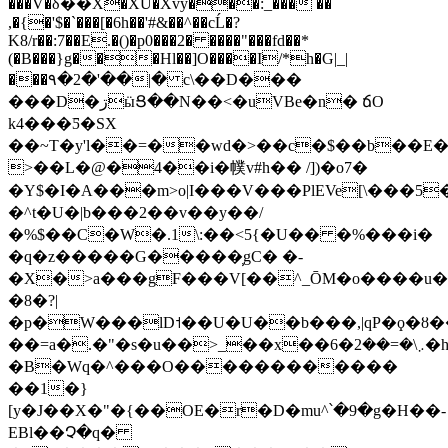
���V�δ��X�XU�Xvy���:_��� ��
,�{�'$�`���[�6h��'#&��^��cĹ�?
K8/r��:7��E.�()�p0���2� ����"���fd��*
(�B���}g���Hl��]O����I/*h�G|_|
���۹�2�'��|� c\��D���
���D�ڗӹՑ��N��<�uVBe�n� ճO
k4���Ƽ�SX
��~T�y'l��=��wd�>��c�$��b��E�Z
>��L�@�4��i�幞v#h�� /])�o7�
�Y$�I�A���m>o|I���V���PlEVe[\���5�
�^t�U�|b���2��v��y��/
�%$��C�W�.1\:��<5{�U�� �%���i�
�q�z�����G�����̹gC� �-
�X�>a���gF���V[��^_ŌM�o����u�
�8�?|
�p�W���lD˦��U�U��b���,|qP�ϙ�
ȣ�
��=a�.�"�s�u��>_��x��6�܇\�=��2�hm�h&/
�B�Wq�^���O������������
��1�}
[y�J��X�"�{��OE�r�D�mu^՝�9�g�H��-
EBl��Չ�q�