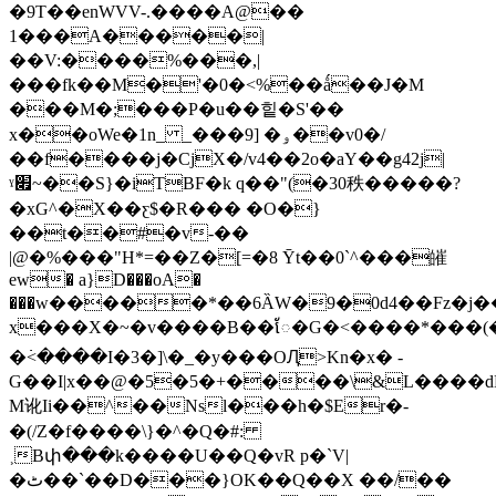
�9T��enWVV-.����A@��
1���A�����|
��V:����%���,|
���fk��M�'�0�<%��ǻ��J�M
���M�;���P�u��힡�S'��
x�
�oWe�1n_ _���9] �ۅ��v0�/
��f����j�CjX�/v4��2o�aY��g42ϳ|
ˠ׏~��S}�iTBF�k q��"(�30秩�����?
�xG^�X��ƹ$�R��� �O�}
��t��#�v-��
|@�%���"H*=��Z�[=�8 Ȳt��0`^���皠
ew� a}D���oA�
���ԝ�����*��6ȀW�9�0d4��Fz�j�
x���Χ�~�v����B��ែ�G�<����*���(�~
�߭<����I�3�]\�_�y���OԮ>Kn�x� -
G��I|x��@�5�5�+����\&L����d
M讹Ii��^��Nsl���h�$Er�-
�(/Z�f����\}�^�Q�#:
˲Bփ���k����U��Q�vR p�`V|
�ٹ��`��D���}OK��Q��X ��/��