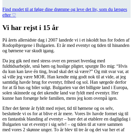
Find modet til at følge dine drømme og leve det liv, som du længes
efter ♡
Vi har rejst i 15 år
På årets allersidste dag i 2007 landede vi i et iskoldt hus for foden af
Rodopibjergene i Bulgarien. Et år med eventyr og tiden til hinanden
og børnene var skudt igang.
Da jeg gik ned med stress over en presset hverdag med
fuldtidsarbejde, små børn og huslige pligter, spurgte Bo mig: “Hvis
du kun kan lave én ting, hvad skal det så være?” Og mit svar var, at
så ville jeg være MOR. Han kendte mig godt nok til at vide, at jeg
samtidig havde brug for eventyr, frihed og sol. Han sørgede derfor
for at få hus og biler solgt. Bulgarien var det billigste land i Europa,
solen skinnede og det ukendte land var fyldt med eventyr. Her
kunne han forsørge hele familien, mens jeg kom ovenpå igen.
Efter det første år fyldt med rejser, tid til børnene og os selv,
besluttede vi os for at blive et år mere. Vores liv havde formet sig til
en fantastisk blanding af eventyr – bare det at etablere en dagligdag i
Bulgarien var et eventyr i sig selv! – og tiden til at være sammen
med vores 2 skønne unger. To år blev til tre år og det var her et af