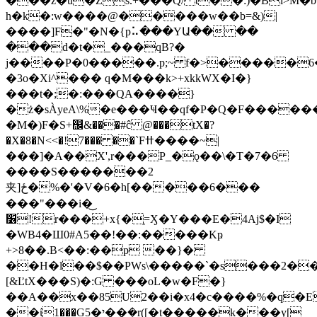
���z�u�Zs.+���Q/ t��:)�Bl>M
h�k�:w����@�����w��b=&)|
����]F�"�N�{p⠥���YԱ�� ��
���d�t�_���qB?�
j����P�0�����.p;~ f�>�����6
�3o�Xi^��� q�M���
k>+xkkWX�I�}
���t�;�:���QA����}
�ż�sÀyeA\%�e���Ҹ��qf�P�Q�F����
�M�)F�S+஬&���#ĉ @���tX�?
�X�8�N<<�!7��� ��`Fߚ����~|
���]�A��X',r���P_�ǫ��\�T�7�6
����S�������2
夹]ځ�%�'�V�6�h[�����6���
���"���i�͜
׶!r���+x{�֑=Ӽ�Y���E�4Aj$�I
�WB4�Ш0#A5��!��:�����Kҏ
+>8��.B<��:��p ��}�
��H�l��$��PWs\�����`�s���2��d
[&ĽtX���S)�:G ���oL�w�F�}
��A��x��85U2��i�x4�c����%�q�E
��ί1���Gי�5��ܲ�r([�t�����k���y[