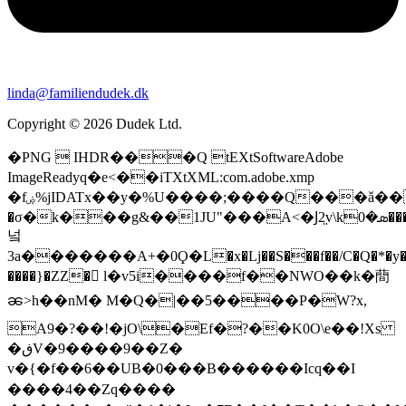
linda@familiendudek.dk
Copyright © 2026 Dudek Ltd.
�PNG  IHDR���Q tEXtSoftwareAdobe
ImageReadyq�e<��iTXtXML:com.adobe.xmp
�fۻ%jIDATx��y�%U����;����Q���ǎ
�σ�k���g&��1JU"���A<�Ϳ2̤v\kܣ�0�����;��@�Qʑ=�������3�V�8�Ԍ;
넠
3a�������A+�0Ϙ�L�x�Lj��S���f��/C�Q�*�y��l�����ȴSݣԠy 3 in�O�R�h���`Szr˴6����
����}�ZZ� l�v5i����f��NWO��k�蕳
ၼ>h��nM� M�Q�|��5����P�W?x,
A9�?��!�jO\�Ef�?��K0O\e��!Xs
�ڧV�9����9��Z�
v�{�f��6��UB�0���B������Icq��I
���� 4��Zq����