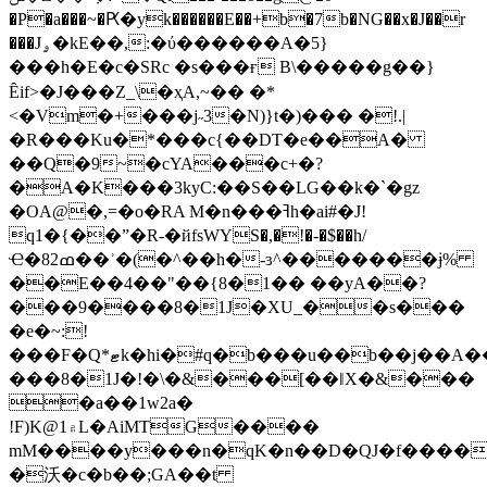
�P�a���~�Ԗ�yk������E��+b�7b�NG��x�J��r
���Jۄ�kE��,:�ύ������A�5}
���h�E�c�SRc �s���ғ B\�����g��}
Ȇif>�J���Z_\�ҳA,~�� �*
<�Vm�+���j˶3�N)}t�)��� �!.|
�R���Ku�*���c{��DТ�e��A�
��Q�9~�cYA���c+�?
�A�K���3kyC:��S��LG��k�`�gz
�OA@�,=�o�RA M�n���ߔh�ai#�J!
q1�{��ˮ�R-�йfsWYS�,�!�-�$��h/
Ҽ�8ߘ2��ʾ�(�^��h�-ɜ^�������ɉ%
��E��4��"��{8�1�� ��yA��?
���9����8�1J�XU_��s���
�e�~:!
���F�Q*ޓk�hi�#q�b���u��
b��j��A�
���8�1J�!�\�&���[��ǁX�&���
�a��1w2a�
!F)K@۾1L�AiMTG����
mM����y���n�qK�n��D�QJ�f����
�沃�c�b��;GA��t