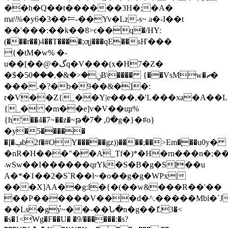
��h�Q��t������3H�;�A�
ma\%�y6�3��⥢-��Yv�Lz-s~ a�-I��t
��'���:��k��8>ϵ��q�/HY:
(���r��)4��T����;ƣj���qE��sҤ���
{�tM�w% �-
u��[��@�گq�V���(x�H7�Z�
�$�ݧ�<�&�,���50B\���� {��VsMw�ޗ�
���.�?�b�9��&�]�:
r�V��Z{_��Y|e���,�'L���xa�A��L
{_� �m��e]v�V��uҏ%
{h'��4�7~��z�~թ�7� ,0�g�}�#o}
�y�5�����
�Į�ݠb2f�#OY�����gz))����;��>Em�֚��u0y�
�nR�H���"��A_Tf�)*�H�rn���n�;��
܁wSw��I������qrYk�S�B�g�Sl��u
A�*�1��2�S`R��l~�o��g�g�WPx|
��
�X]AA��g:l�{�(��w&���R��'��
��P������V���d�^.�����Mbl�`J
��Ls�gy֩~��-��Ն�n�g��ެL3�<
�s�1<Wg�F��U� �9/������:�s?