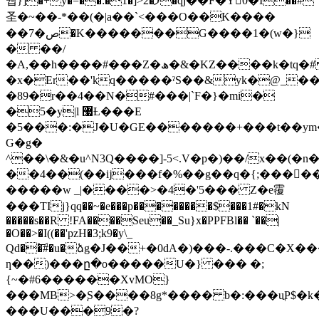
퀩}]�+y�=��:�1�]>2�ފ�qj��F�Y0�I��#
圣�~��-*��(�|a��`<���O��K����
��7�ص�K�������G����1�(w�}
� ��/
�A,��h����#���Z�ھ�&�KZ����k�tq�#
�x�Er��'kq�����ˀS��&yk�@_��
�89�r��4��N�#���|`F�}�mi�
�5�y|l ޷Ƚ���E
�5���:�J�U�GE�������+���t��ym
G�g�
^��\�&�u^N3Q����]-5<.V�p�)��/x��(�n
��4��(��ĳ���f�%��g��q�{;�����
�����w _|����>�4�'5��� Z�e䨱
���TIj}qq��~�e���p��������$���1#�kN
�����s��R !FA����Seu��_Su}x�PPFBl�� `��|
�O��>�I((��'pzH�3;k9�y\_
Qd��͝#�u�ձg�J��+�0dA�)���-.���C�X�
ƞ��)���ը�o�����U�} ��� �;
{~�#6������XvMO}
���MB>�֚S����8g*���� b�:���uֲP$�
���U���9�?