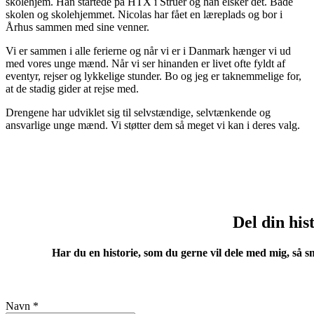
skolehjem. Han startede på HTX i Struer og han elsker det. Både
skolen og skolehjemmet. Nicolas har fået en læreplads og bor i
Århus sammen med sine venner.
Vi er sammen i alle ferierne og når vi er i Danmark hænger vi ud
med vores unge mænd. Når vi ser hinanden er livet ofte fyldt af
eventyr, rejser og lykkelige stunder. Bo og jeg er taknemmelige for,
at de stadig gider at rejse med.
Drengene har udviklet sig til selvstændige, selvtænkende og
ansvarlige unge mænd. Vi støtter dem så meget vi kan i deres valg.
Del din his
Har du en historie, som du gerne vil dele med mig, så sm
Navn
*