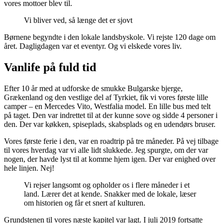
vores mottoer blev til.
Vi bliver ved, så længe det er sjovt
Børnene begyndte i den lokale landsbyskole. Vi rejste 120 dage om
året. Dagligdagen var et eventyr. Og vi elskede vores liv.
Vanlife på fuld tid
Efter 10 år med at udforske de smukke Bulgarske bjerge,
Grækenland og den vestlige del af Tyrkiet, fik vi vores første lille
camper – en Mercedes Vito, Westfalia model. En lille bus med telt
på taget. Den var indrettet til at der kunne sove og sidde 4 personer i
den. Der var køkken, spiseplads, skabsplads og en udendørs bruser.
Vores første ferie i den, var en roadtrip på tre måneder. På vej tilbage
til vores hverdag var vi alle lidt slukkede. Jeg spurgte, om der var
nogen, der havde lyst til at komme hjem igen. Der var enighed over
hele linjen. Nej!
Vi rejser langsomt og opholder os i flere måneder i et
land. Lærer det at kende. Snakker med de lokale, læser
om historien og får et snert af kulturen.
Grundstenen til vores næste kapitel var lagt. I juli 2019 fortsatte