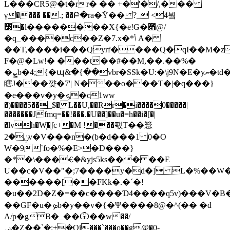
L���CR5@�t�rr� �� +�'�/,���
γ���� ��.; ��Բ�ra�Ϋ�� ?_ <4붴
׽�l��������X{�e!G�׋@/
�q
_����c��Z�7.x�*ݴ A�
��T,����i���Qyrf����Q�qI��M�z
F�@�Lw!� ���t��#��M,��.��%�
�ܨb�4;{�պ&�{��vbr�SSk�U:�\j9N�E�yޔ�td�9�X�C !^��H�Ǚq���K8�@X���L˺S��7,��4����T;���n�
瞎J���꺚�7'| N���o���T�|�q���}
�e���v�y�ܟ�c1ww
�)����5��_$� L��U,��Rr�i����0�����|
�������Jfmq=��!���.�U��]��u�=h��i�[�|
�lvh�W͎�ʃc+�M !���팫T��䈚
ݧ�2v�V���n�(b�d���1 0�O
W�9`fo�%�E>�D���}
�*�\���Ⱔ�&yjs5ks��� ��E
U��c�V��"�;7����y�d�] L�%��W
������[��FKk�.�ˊ�!
�u��2D�Z�=��c����Ɗ4����q5v)���V
��GF�u�ܤb�y��v�{�Ψ����8@�^(�� �d
A/p�gB�_��Ѿ��w��/
ݭ�Z��`݀�:+�Qi���`���o��g@�0-