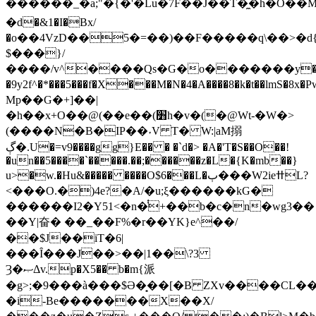
������_�a;"�{�'�Lu�7F��J��T�̼�h�O��
�d�&1�I�Bx/
�о��4VzD��5�=��)��F�����q\��>�d{��ݭ�;bB���2gA���}$�:G%��_��\xs14���
$���}/
����/v^����Qs�G�о�������y�
�9y2f^�*���5���f�X���M�N�4�A����8�k�t��lmS�8x�Pwb����[ל
Mp��G�+]��|
�h��x+O��@(��e��(׻h�v�(�@Wt-�W�>
(����N�B�IP��˕V T� W:|aM搦
ڳ�.U�=v9����gg}E�� � �`d�> �A�'T�S��O��!
�un��5����`�����.��;������z�L�{K�mb��}
u>�w.�Hu&����� ����O$6���L�ٻ���W2ieߚL?
<���O.�)4e?�A/�u;ξ������kG�
������I2�Y51<�n�̾+��b�c�n�wg3��
��Y|奋� ��_��F%�r��YK}e^��/
��$J��iT�6|
���Ȋ���J��>��|1��\?3
Ȝ�ޞΔv.p�X5�� b�m{派
�g>;�9���à���$Ə�̟��[�B ZXv����CL��
�i-Be�������X��X/