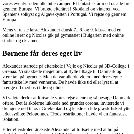
vores eventyr i den lille bitte camper. Et fantastisk år med os alle fire
gennem Europa. Vi brugte efteråret i Skotland og vinteren ved
Spaniens solkyst og Algavekysten i Portugal. Vi rejste op gennem
Europa.
Mens vi rejste læste Alexander dansk 7., 8. og 9. klasse med en
online lærer og Nicolas gik på gymnasiet i Bulgarien med online
studier og eksamen.
Børnene får deres eget liv
Alexander startede på efterskole i Vejle og Nicolas på 3D-College i
Grenaa. Vi snakkede meget om, at flytte tilbage til Danmark og
være tæt på børnene. Men de var allerde videre med deres egne
fantastiske liv med vennerne. De havde ikke tid eller lyst til at
hænge ud med os i tide og utide.
Vi valgte derfor at fortsætte vores rejse alene og så besøge Danmark
oftere. Det år skolerne lukkede ned grundet corona, inviterede vi
drengene ned til os i Grækenland og lejede en lille græsk fiskerhytte
i det sydlige Peloponnes. Trods restriktioner havde vi en fantastisk
isolation.
Efter efterskolen ønskede Alexander at fortsætte med at bo på