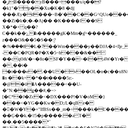
�ژɃ����yB���=�
��x/q��?
�k}"�'p��Xu�K�8 �dj|
���Ӕy�d���~B�'��C��G^QUo���
��Zi�k�;�-�Aj�� �K����J��S
X�*�+ q��?
C��k��ݺ�ɿ�����gK�Mm�g̾=������_
z���O&��5�S��ܱ:?
�:%���8�L�7��Wm����y��DJA�4+Ƞ
-��C�PQR�P�X�5~h���&��
��cqϴ&'�~�8o�SF�Y��~�l�;4W�Yr
�¸��i�
�i���e�.��U�v��OL�n�c��x8N/o.
�n ��k= �*��t���ִ�5z:-
�@�ӧ�A�����<��U-
�"N:��ǥ��#,�~>
[�C*�J�Zc�<�DX���P!�V�oM�}
���<�YG��Kw�D;/L�qBe�
��W�Y�+"IfBSx��_m�÷���k�Ľ���
��Ģ��k.�\!5�p����:�ә T�
��.��5����*`