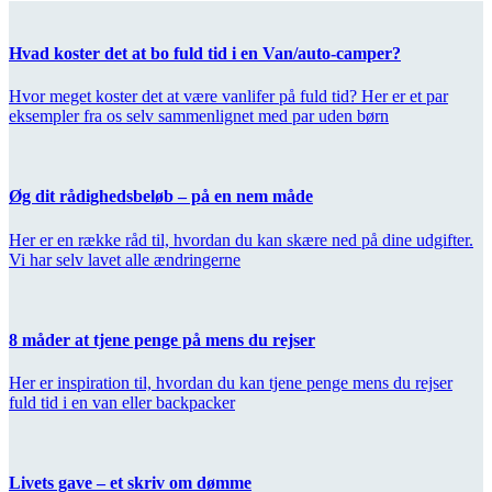
Hvad koster det at bo fuld tid i en Van/auto-camper?
Hvor meget koster det at være vanlifer på fuld tid? Her er et par
eksempler fra os selv sammenlignet med par uden børn
Øg dit rådighedsbeløb – på en nem måde
Her er en række råd til, hvordan du kan skære ned på dine udgifter.
Vi har selv lavet alle ændringerne
8 måder at tjene penge på mens du rejser
Her er inspiration til, hvordan du kan tjene penge mens du rejser
fuld tid i en van eller backpacker
Livets gave – et skriv om dømme