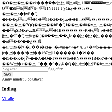
�O����ck��ܱ���o1�#�1JI�lD�����lm >
Q \�S��(B�<*�1N���� �(yCܧy�|�53�w
��s�ٜ�yE�Q
�F��pm:J�1�1J�2��jݑ��Bm�2�8���c�_���j-
����7QQ����ǹE�QJ���d0�v1�f4
��qSD�a^;x3Dax�1B����:�=K�қl_\�
[_�9F�Qri>g�{�ڸ����0>�������r=�'hR#�(��!
�oI��'��ݲ�l膱
�!FɯRk��F��)�kI�+�@m��iJG>�S������l��
jc����/���k871J�����˴1�W��
�(5��K�jӲ^��A�Q�T���%�RN���1B�R'�<��5�ڛ8/1J�D6����"l߃��L$� k��6�C�Qj�Bm�#�(u3�Z�4�߫�5#�1JA��n�B�yA�Q�r�ݑ�[a��z�!F���۝n�M��U81JM�hV#�(�K��>ù@�Q�+�B�Q�@�v�q�-81J�52��x�1B�R��S��5B�2
��W�>��1J��j�9�y@�Q�r�!F�b
Søg efter...
SØG
Angiv mindst 3 bogstaver
Indlæg
Vis alle