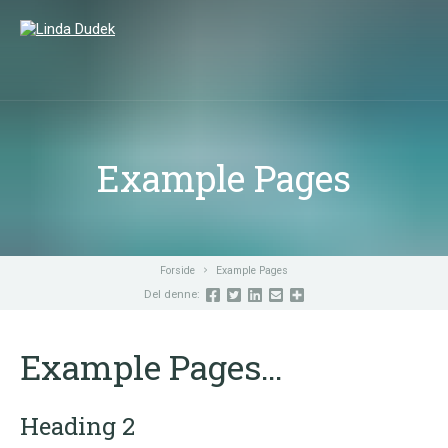
LUK
SØG
Example Pages
Forside
Example Pages
Del denne:
Example Pages…
Heading 2