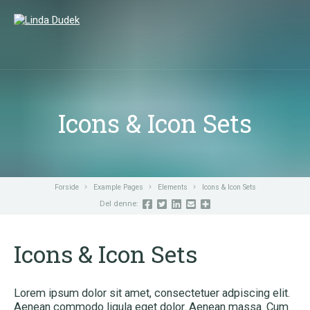
LUK
SØG
Icons & Icon Sets
Forside
Example Pages
Elements
Icons & Icon Sets
Del denne:
Icons & Icon Sets
Lorem ipsum dolor sit amet, consectetuer adpiscing elit.
Aenean commodo ligula eget dolor. Aenean massa. Cum